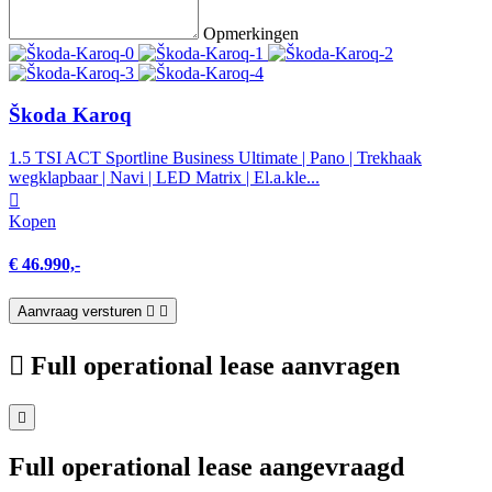
Opmerkingen
Škoda Karoq
1.5 TSI ACT Sportline Business Ultimate | Pano | Trekhaak
wegklapbaar | Navi | LED Matrix | El.a.kle...
Kopen
€ 46.990,-
Aanvraag versturen
Full operational lease aanvragen
Full operational lease aangevraagd