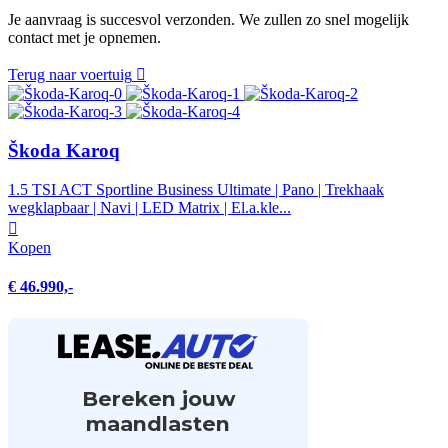
Je aanvraag is succesvol verzonden. We zullen zo snel mogelijk
contact met je opnemen.
Terug naar voertuig
Škoda Karoq
1.5 TSI ACT Sportline Business Ultimate | Pano | Trekhaak
wegklapbaar | Navi | LED Matrix | El.a.kle...
Kopen
€ 46.990,-