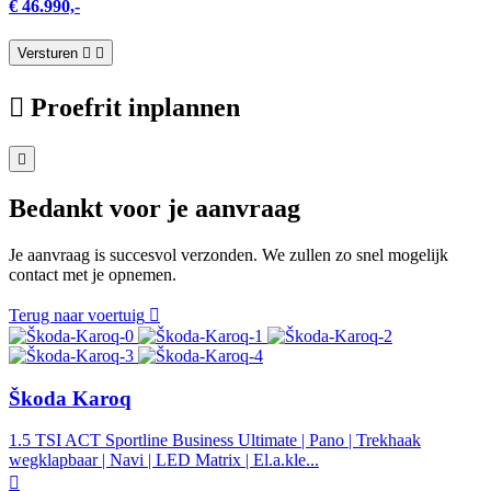
€ 46.990,-
Versturen
Proefrit inplannen
Bedankt voor je aanvraag
Je aanvraag is succesvol verzonden. We zullen zo snel mogelijk
contact met je opnemen.
Terug naar voertuig
Škoda Karoq
1.5 TSI ACT Sportline Business Ultimate | Pano | Trekhaak
wegklapbaar | Navi | LED Matrix | El.a.kle...