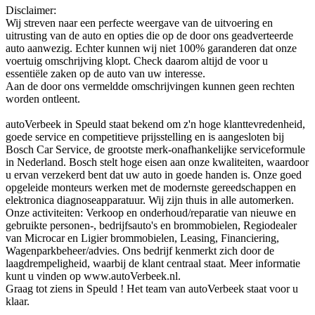
Disclaimer:
Wij streven naar een perfecte weergave van de uitvoering en
uitrusting van de auto en opties die op de door ons geadverteerde
auto aanwezig. Echter kunnen wij niet 100% garanderen dat onze
voertuig omschrijving klopt. Check daarom altijd de voor u
essentiële zaken op de auto van uw interesse.
Aan de door ons vermeldde omschrijvingen kunnen geen rechten
worden ontleent.
autoVerbeek in Speuld staat bekend om z'n hoge klanttevredenheid,
goede service en competitieve prijsstelling en is aangesloten bij
Bosch Car Service, de grootste merk-onafhankelijke serviceformule
in Nederland. Bosch stelt hoge eisen aan onze kwaliteiten, waardoor
u ervan verzekerd bent dat uw auto in goede handen is. Onze goed
opgeleide monteurs werken met de modernste gereedschappen en
elektronica diagnoseapparatuur. Wij zijn thuis in alle automerken.
Onze activiteiten: Verkoop en onderhoud/reparatie van nieuwe en
gebruikte personen-, bedrijfsauto's en brommobielen, Regiodealer
van Microcar en Ligier brommobielen, Leasing, Financiering,
Wagenparkbeheer/advies. Ons bedrijf kenmerkt zich door de
laagdrempeligheid, waarbij de klant centraal staat. Meer informatie
kunt u vinden op www.autoVerbeek.nl.
Graag tot ziens in Speuld ! Het team van autoVerbeek staat voor u
klaar.