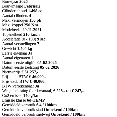
Bouwjaar
2026
Bouwmaand
Februari
Cilinderinhoud
1.498 cc
Aantal cilinders
4
Max. vermogen
150 pk
Max. koppel
250 Nm
Modelreeks
29-11-2021
Topsnelheid
210 km/h
Acceleratie (0 - 100)
9 sec
Aantal versnellingen
7
Gewicht
1.405 kg
Eerste eigenaar
Ja
Aantal eigenaren
1
Datum eerste uitgifte
05-02-2026
Datum eerste toelating
05-02-2026
Nieuwprijs
€ 51.257,-
Prijs incl. BTW
€ 46.990,-
Prijs excl. BTW
€ 40.060,-
BTW verrekenbaar
Ja
Wegenbelasting (per kwartaal)
€ 226,- tot € 247,-
Co2 emissie
140 g/km
Emissie klasse
6d-TEMP
Gemiddeld verbruik
6.4 / 100km
Gemiddeld verbruik stad
Onbekend / 100km
Gemiddeld verbruik snelweg
Onbekend / 100km