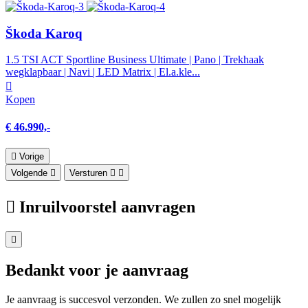
Škoda Karoq
1.5 TSI ACT Sportline Business Ultimate | Pano | Trekhaak
wegklapbaar | Navi | LED Matrix | El.a.kle...
Kopen
€ 46.990,-
Vorige
Volgende
Versturen
Inruilvoorstel aanvragen
Bedankt voor je aanvraag
Je aanvraag is succesvol verzonden. We zullen zo snel mogelijk