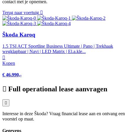
contact met je opnemen.
Terug naar voertuig
Škoda Karoq
1.5 TSI ACT Sportline Business Ultimate | Pano | Trekhaak
wegklapbaar | Navi | LED Matrix | El.a.kle...
Kopen
€ 46.990,-
Full operational lease aanvragen
Interesse in deze Škoda? Vraag financial lease aan en ontvang een
voorstel op maat.
Gegevens