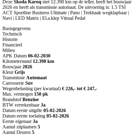
Deze
Škoda Karoq
met 12.390 km op de teller, heeft het bouwjaar
2026 en heeft als transmissie automaat. De uitvoering is: 1.5 TSI
ACT Sportline Business Ultimate | Pano | Trekhaak wegklapbaar |
Navi | LED Matrix | El.a.klep Vitrual Pedal
Basisgegevens
Technisch
Historie
Financieel
Milieu
APK Datum
06-02-2030
Kilometerstand
12.390 km
Bouwjaar
2026
Kleur
Grijs
Transmissie
Automaat
Carrosserie
Suv
Wegenbelasting (per kwartaal)
€ 226,- tot € 247,-
Max. vermogen
150 pk
Brandstof
Benzine
BTW verrekenbaar
Ja
Datum eerste uitgifte
05-02-2026
Datum eerste toelating
05-02-2026
Eerste eigenaar
Ja
Aantal zitplaatsen
5
Aantal Deuren
5