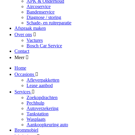
APK & Onderhoud
Aircoservice
Bandenservice
Diagnose / storing
Schade- en ruitreparatie
Afspraak maken
Over ons
Vactures
Bosch Car Service
Contact
Meer
Home
Occasions
Afleverpakketten
Lease aanbod
Services
Zoekopdrachten
Pechhulp
Autoverzekering
Tankstation
Wasplaats
Aankoopkeuring auto
Brommobiel