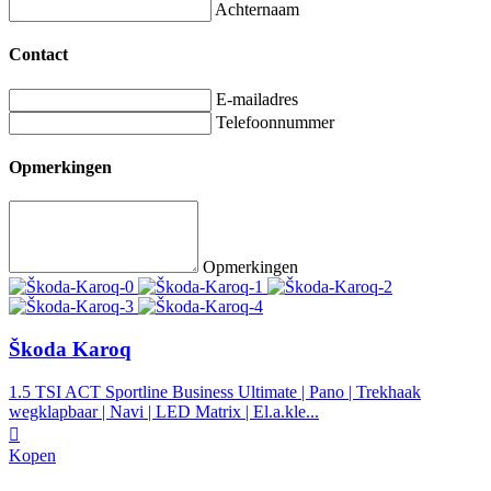
Achternaam
Contact
E-mailadres
Telefoonnummer
Opmerkingen
Opmerkingen
Škoda Karoq
1.5 TSI ACT Sportline Business Ultimate | Pano | Trekhaak
wegklapbaar | Navi | LED Matrix | El.a.kle...
Kopen