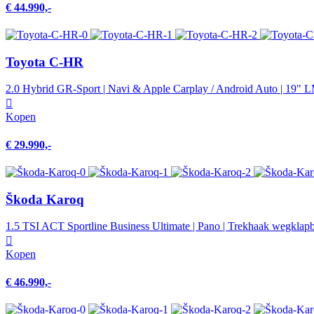
€ 44.990,-
Toyota C-HR
2.0 Hybrid GR-Sport | Navi & Apple Carplay / Android Auto | 19" L
Kopen
€ 29.990,-
Škoda Karoq
1.5 TSI ACT Sportline Business Ultimate | Pano | Trekhaak wegklapbaa
Kopen
€ 46.990,-