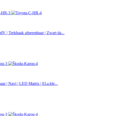
MV | Trekhaak afneembaar | Zwart da...
r | Navi | LED Matrix | El.a.kle...