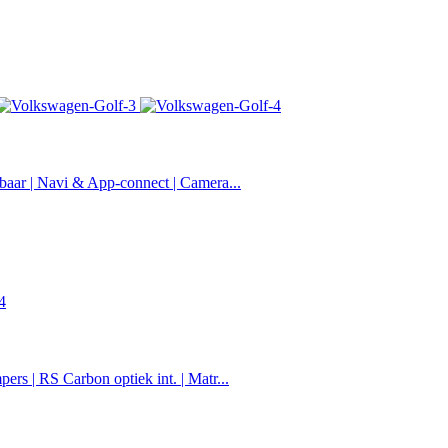
baar | Navi & App-connect | Camera...
rs | RS Carbon optiek int. | Matr...