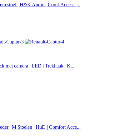
m.stoel | H&K Audio | Comf.Access |...
ck met camera | LED | Trekhaak | K...
der | M Stoelen | HuD | Comfort Acce...