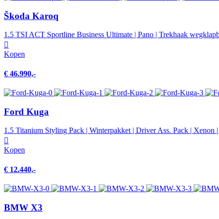
Škoda Karoq
1.5 TSI ACT Sportline Business Ultimate | Pano | Trekhaak wegklapbaa
Kopen
€ 46.990,-
Ford Kuga
1.5 Titanium Styling Pack | Winterpakket | Driver Ass. Pack | Xenon 
Kopen
€ 12.440,-
BMW X3