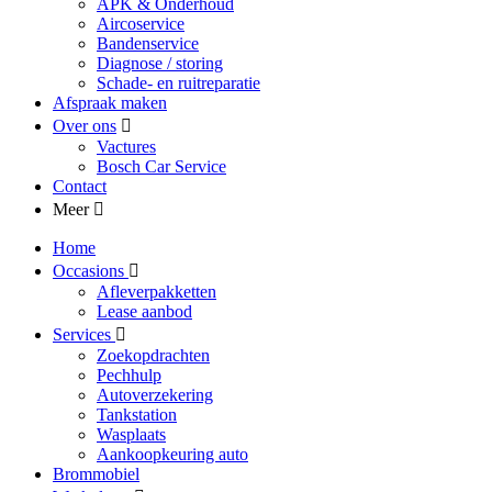
APK & Onderhoud
Aircoservice
Bandenservice
Diagnose / storing
Schade- en ruitreparatie
Afspraak maken
Over ons
Vactures
Bosch Car Service
Contact
Meer
Home
Occasions
Afleverpakketten
Lease aanbod
Services
Zoekopdrachten
Pechhulp
Autoverzekering
Tankstation
Wasplaats
Aankoopkeuring auto
Brommobiel