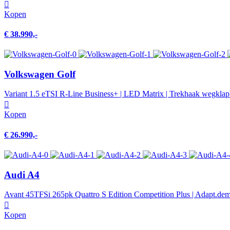
Kopen
€ 38.990,-
Volkswagen Golf
Variant 1.5 eTSI R-Line Business+ | LED Matrix | Trekhaak wegklap
Kopen
€ 26.990,-
Audi A4
Avant 45TFSi 265pk Quattro S Edition Competition Plus | Adapt.dempe
Kopen