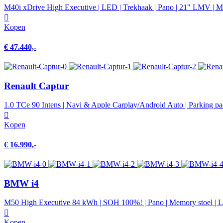
M40i xDrive High Executive | LED | Trekhaak | Pano | 21" LMV | Me
Kopen
€ 47.440,-
Renault Captur
1.0 TCe 90 Intens | Navi & Apple Carplay/Android Auto | Parking pa
Kopen
€ 16.990,-
BMW i4
M50 High Executive 84 kWh | SOH 100%! | Pano | Memory stoel | Le
Kopen