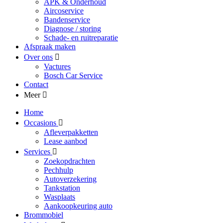
APK & Onderhoud
Aircoservice
Bandenservice
Diagnose / storing
Schade- en ruitreparatie
Afspraak maken
Over ons
Vactures
Bosch Car Service
Contact
Meer
Home
Occasions
Afleverpakketten
Lease aanbod
Services
Zoekopdrachten
Pechhulp
Autoverzekering
Tankstation
Wasplaats
Aankoopkeuring auto
Brommobiel