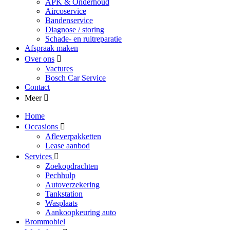
APK & Onderhoud
Aircoservice
Bandenservice
Diagnose / storing
Schade- en ruitreparatie
Afspraak maken
Over ons
Vactures
Bosch Car Service
Contact
Meer
Home
Occasions
Afleverpakketten
Lease aanbod
Services
Zoekopdrachten
Pechhulp
Autoverzekering
Tankstation
Wasplaats
Aankoopkeuring auto
Brommobiel