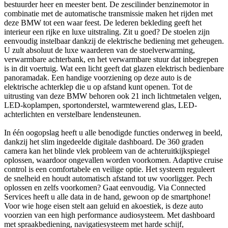
bestuurder heer en meester bent. De zescilinder benzinemotor in
combinatie met de automatische transmissie maken het rijden met
deze BMW tot een waar feest. De lederen bekleding geeft het
interieur een rijke en luxe uitstraling. Zit u goed? De stoelen zijn
eenvoudig instelbaar dankzij de elektrische bediening met geheugen.
U zult absoluut de luxe waarderen van de stoelverwarming,
verwarmbare achterbank, en het verwarmbare stuur dat inbegrepen
is in dit voertuig. Wat een licht geeft dat glazen elektrisch bedienbare
panoramadak. Een handige voorziening op deze auto is de
elektrische achterklep die u op afstand kunt openen. Tot de
uitrusting van deze BMW behoren ook 21 inch lichtmetalen velgen,
LED-koplampen, sportonderstel, warmtewerend glas, LED-
achterlichten en verstelbare lendensteunen.
In één oogopslag heeft u alle benodigde functies onderweg in beeld,
dankzij het slim ingedeelde digitale dashboard. De 360 graden
camera kan het blinde vlek probleem van de achteruitkijkspiegel
oplossen, waardoor ongevallen worden voorkomen. Adaptive cruise
control is een comfortabele en veilige optie. Het systeem reguleert
de snelheid en houdt automatisch afstand tot uw voorligger. Pech
oplossen en zelfs voorkomen? Gaat eenvoudig. Via Connected
Services heeft u alle data in de hand, gewoon op de smartphone!
Voor wie hoge eisen stelt aan geluid en akoestiek, is deze auto
voorzien van een high performance audiosysteem. Met dashboard
met spraakbediening, navigatiesysteem met harde schijf,