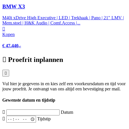
BMW X3
M40i xDrive High Executive | LED | Trekhaak | Pano | 21" LMV |
Mem.stoel | H&K Audio | Comf.Access |...
Kopen
€ 47.440,-
Proefrit inplannen
Vul hier je gegevens in en kies zelf een voorkeursdatum en tijd voor
jouw proefrit. Je ontvangt van ons altijd een bevestiging per mail.
Gewenste datum en tijdstip
Datum
Tijdstip