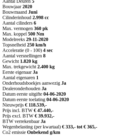
Aantal Deuren
5
Bouwjaar
2020
Bouwmaand
Juni
Cilinderinhoud
2.998 cc
Aantal cilinders
6
Max. vermogen
360 pk
Max. koppel
500 Nm
Modelreeks
29-11-2020
Topsnelheid
250 km/h
Acceleratie (0 - 100)
4 sec
Aantal versnellingen
8
Gewicht
1.820 kg
Max. trekgewicht
2.400 kg
Eerste eigenaar
Ja
Aantal eigenaren
1
Onderhoudsboekjes aanwezig
Ja
Dealeronderhouden
Ja
Datum eerste uitgifte
04-06-2020
Datum eerste toelating
04-06-2020
Nieuwprijs
€ 118.539,-
Prijs incl. BTW
€ 47.440,-
Prijs excl. BTW
€ 39.932,-
BTW verrekenbaar
Ja
Wegenbelasting (per kwartaal)
€ 333,- tot € 365,-
Co2 emissie
Onbekend g/km