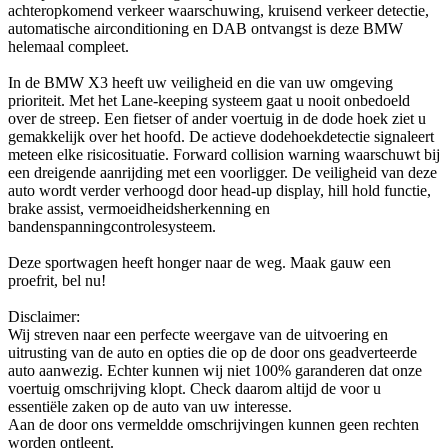
achteropkomend verkeer waarschuwing, kruisend verkeer detectie,
automatische airconditioning en DAB ontvangst is deze BMW
helemaal compleet.
In de BMW X3 heeft uw veiligheid en die van uw omgeving
prioriteit. Met het Lane-keeping systeem gaat u nooit onbedoeld
over de streep. Een fietser of ander voertuig in de dode hoek ziet u
gemakkelijk over het hoofd. De actieve dodehoekdetectie signaleert
meteen elke risicosituatie. Forward collision warning waarschuwt bij
een dreigende aanrijding met een voorligger. De veiligheid van deze
auto wordt verder verhoogd door head-up display, hill hold functie,
brake assist, vermoeidheidsherkenning en
bandenspanningcontrolesysteem.
Deze sportwagen heeft honger naar de weg. Maak gauw een
proefrit, bel nu!
Disclaimer:
Wij streven naar een perfecte weergave van de uitvoering en
uitrusting van de auto en opties die op de door ons geadverteerde
auto aanwezig. Echter kunnen wij niet 100% garanderen dat onze
voertuig omschrijving klopt. Check daarom altijd de voor u
essentiële zaken op de auto van uw interesse.
Aan de door ons vermeldde omschrijvingen kunnen geen rechten
worden ontleent.