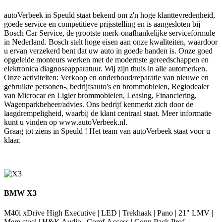
autoVerbeek in Speuld staat bekend om z'n hoge klanttevredenheid,
goede service en competitieve prijsstelling en is aangesloten bij
Bosch Car Service, de grootste merk-onafhankelijke serviceformule
in Nederland. Bosch stelt hoge eisen aan onze kwaliteiten, waardoor
u ervan verzekerd bent dat uw auto in goede handen is. Onze goed
opgeleide monteurs werken met de modernste gereedschappen en
elektronica diagnoseapparatuur. Wij zijn thuis in alle automerken.
Onze activiteiten: Verkoop en onderhoud/reparatie van nieuwe en
gebruikte personen-, bedrijfsauto's en brommobielen, Regiodealer
van Microcar en Ligier brommobielen, Leasing, Financiering,
Wagenparkbeheer/advies. Ons bedrijf kenmerkt zich door de
laagdrempeligheid, waarbij de klant centraal staat. Meer informatie
kunt u vinden op www.autoVerbeek.nl.
Graag tot ziens in Speuld ! Het team van autoVerbeek staat voor u
klaar.
BMW X3
M40i xDrive High Executive | LED | Trekhaak | Pano | 21" LMV |
Mem.stoel | H&K Audio | Comf.Access | Conn.Pack Prof. |