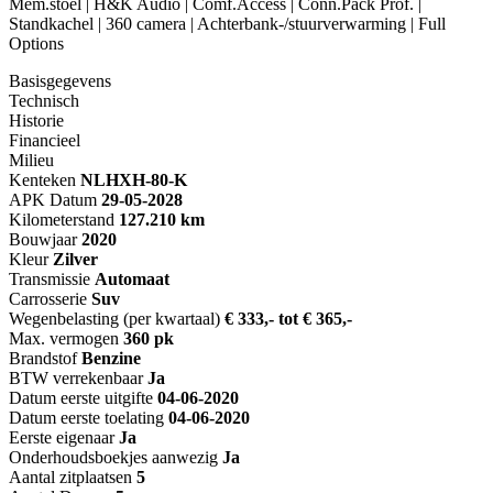
Mem.stoel | H&K Audio | Comf.Access | Conn.Pack Prof. |
Standkachel | 360 camera | Achterbank-/stuurverwarming | Full
Options
Basisgegevens
Technisch
Historie
Financieel
Milieu
Kenteken
NL
HXH-80-K
APK Datum
29-05-2028
Kilometerstand
127.210 km
Bouwjaar
2020
Kleur
Zilver
Transmissie
Automaat
Carrosserie
Suv
Wegenbelasting (per kwartaal)
€ 333,- tot € 365,-
Max. vermogen
360 pk
Brandstof
Benzine
BTW verrekenbaar
Ja
Datum eerste uitgifte
04-06-2020
Datum eerste toelating
04-06-2020
Eerste eigenaar
Ja
Onderhoudsboekjes aanwezig
Ja
Aantal zitplaatsen
5