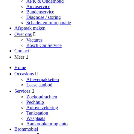
APK & Onderhoud
Aircoservice
Bandenservice
Diagnose / storing
Schade- en ruitreparatie
Afspraak maken
Over ons
Vactures
Bosch Car Service
Contact
Meer
Home
Occasions
Afleverpakketten
Lease aanbod
Services
Zoekopdrachten
Pechhulp
Autoverzekering
Tankstation
Wasplaats
Aankoopkeuring auto
Brommobiel