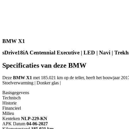
BMW X1
sDrive18iA Centennial Executive | LED | Navi | Trek
Specificaties van deze BMW
Deze
BMW X1
met 185.021 km op de teller, heeft het bouwjaar 2017
Stoelverwarming | Donker glas |
Basisgegevens
Technisch
Historie
Financieel
Milieu
Kenteken
NL
P-229-KN
APK Datum
04-06-2027
Kilometerstand
185.021 km